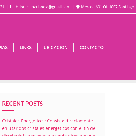
831
briones.marianela@gmail.com
Merced 691 Of. 1007 Santiago.
IAS
LINKS
UBICACION
CONTACTO
RECENT POSTS
Cristales Energéticos: Consiste directamente
en usar dos cristales energéticos con el fin de
disminuir la ansiedad atacando directamente